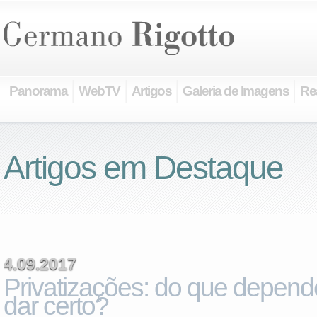
Panorama
WebTV
Artigos
Galeria de Imagens
Re
Artigos
em Destaque
4.09.2017
Privatizações: do que depen
dar certo?